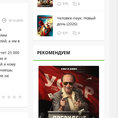
575
0
Человек-паук: Новый
10.12.2019
день (2026)
а
571
0
елям
ей, а им в
РЕКОМЕНДУЕМ
чет 25 000
ак и
й и кому
знаешь,
ие не