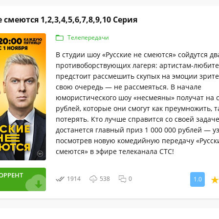
 смеются 1,2,3,4,5,6,7,8,9,10 Серия
Телепередачи
В студии шоу «Русские не смеются» сойдутся дв
противоборствующих лагеря: артистам-любит
предстоит рассмешить скупых на эмоции зрител
свою очередь — не рассмеяться. В начале
юмористического шоу «несмеяны» получат на с
рублей, которые они смогут как преумножить, т
потерять. Кто лучше справится со своей задаче
достанется главный приз 1 000 000 рублей — у
посмотрев новую комедийную передачу «Русск
смеются» в эфире телеканала СТС!
ОРРЕНТ
1914
538
0
1.0