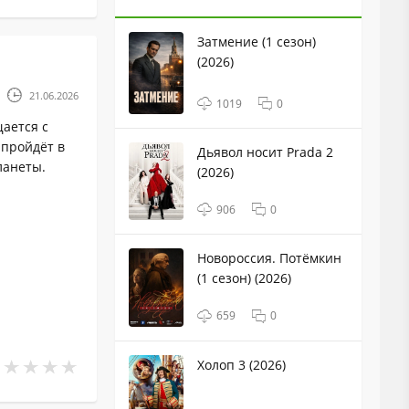
Затмение (1 сезон)
(2026)
21.06.2026
1019
0
ается с
 пройдёт в
Дьявол носит Prada 2
ланеты.
(2026)
906
0
Новороссия. Потёмкин
(1 сезон) (2026)
659
0
Холоп 3 (2026)