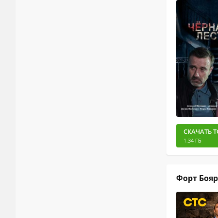
СКАЧАТЬ Т
1.34 ГБ
Форт Боярд