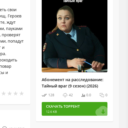
еть свои
ищ. Героев
те, ждут
ми, пауками
, проверят
ами, попадут
т и
ра.
роходить
 повар
сы и
Абонемент на расследование:
Тайный враг (9 сезон) (2026)
128
42
0.0
0
СКАЧАТЬ ТОРРЕНТ
12.6 KB