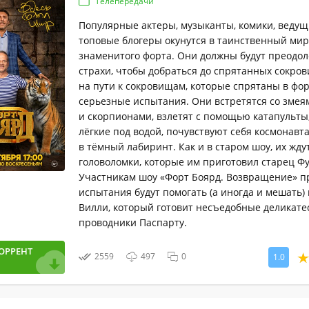
Телепередачи
Популярные актеры, музыканты, комики, ведущ
топовые блогеры окунутся в таинственный мир
знаменитого форта. Они должны будут преодол
страхи, чтобы добраться до спрятанных сокров
на пути к сокровищам, которые спрятаны в фор
серьезные испытания. Они встретятся со змея
и скорпионами, взлетят с помощью катапульты
лёгкие под водой, почувствуют себя космонавт
в тёмный лабиринт. Как и в старом шоу, их жду
головоломки, которые им приготовил старец Фу
Участникам шоу «Форт Боярд. Возвращение» п
испытания будут помогать (а иногда и мешать)
Вилли, который готовит несъедобные деликате
проводники Паспарту.
ОРРЕНТ
2559
497
0
1.0