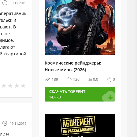
19.11.2019
оперативник
ельск и
ывают. В
то не
одимое,
длагают
ой квартирой
Космические рейнджеры:
Новые миры (2026)
189
120
0.0
0
СКАЧАТЬ ТОРРЕНТ
14.4 KB
19.11.2019
ие и