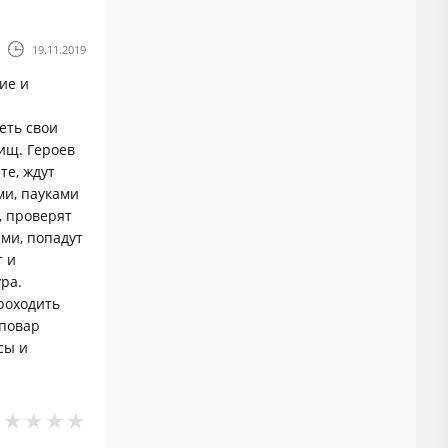
19.11.2019
ие и
еть свои
ищ. Героев
те, ждут
ми, пауками
, проверят
ами, попадут
т и
ра.
роходить
 повар
сы и