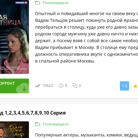
Телепередачи
Опытный и повидавший многое на своем веку 
Вадим Тельцов решает покинуть родной Арханг
перебраться в столицу, куда уже его давно заз
родном городе мужчину уже давно ничто и ник
держит, а посему взяв с собой все самое необх
Вадим прибывает в Москву. В столице ему пре
должность оперативника вкупе с однокомнатн
в спальной районе Москвы.
ОРРЕНТ
10623
0
0
1.0
 1,2,3,4,5,6,7,8,9,10 Серия
Телепередачи
Популярные актеры, музыканты, комики, ведущ