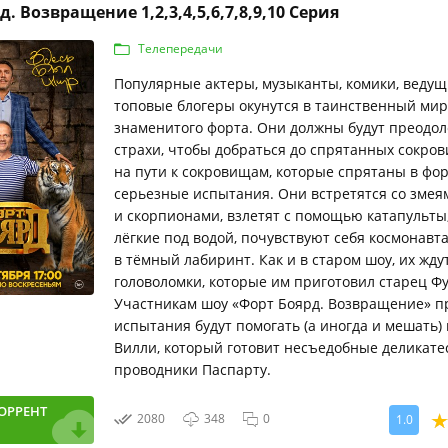
. Возвращение 1,2,3,4,5,6,7,8,9,10 Серия
Телепередачи
Популярные актеры, музыканты, комики, ведущ
топовые блогеры окунутся в таинственный мир
знаменитого форта. Они должны будут преодол
страхи, чтобы добраться до спрятанных сокров
на пути к сокровищам, которые спрятаны в фор
серьезные испытания. Они встретятся со змея
и скорпионами, взлетят с помощью катапульты
лёгкие под водой, почувствуют себя космонавт
в тёмный лабиринт. Как и в старом шоу, их жду
головоломки, которые им приготовил старец Фу
Участникам шоу «Форт Боярд. Возвращение» п
испытания будут помогать (а иногда и мешать)
Вилли, который готовит несъедобные деликате
проводники Паспарту.
ОРРЕНТ
2080
348
0
1.0