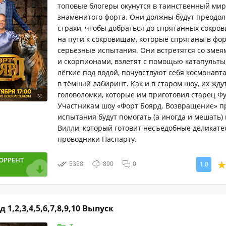
топовые блогеры окунутся в таинственный мир
знаменитого форта. Они должны будут преодол
страхи, чтобы добраться до спрятанных сокров
на пути к сокровищам, которые спрятаны в фор
серьезные испытания. Они встретятся со змея
и скорпионами, взлетят с помощью катапульты
лёгкие под водой, почувствуют себя космонавт
в тёмный лабиринт. Как и в старом шоу, их жду
головоломки, которые им приготовил старец Фу
Участникам шоу «Форт Боярд. Возвращение» п
испытания будут помогать (а иногда и мешать)
Вилли, который готовит несъедобные деликате
проводники Паспарту.
ОРРЕНТ
5358
890
0
1.0
 1,2,3,4,5,6,7,8,9,10 Выпуск