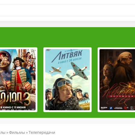
йлы
»
Фильмы
» Телепередачи