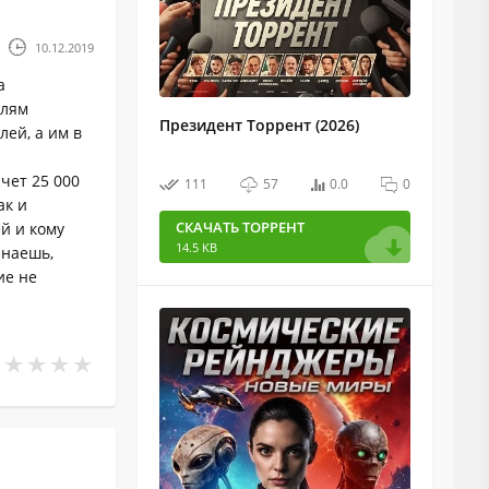
10.12.2019
а
елям
Президент Торрент (2026)
ей, а им в
чет 25 000
111
57
0.0
0
ак и
СКАЧАТЬ ТОРРЕНТ
й и кому
14.5 KB
знаешь,
ие не