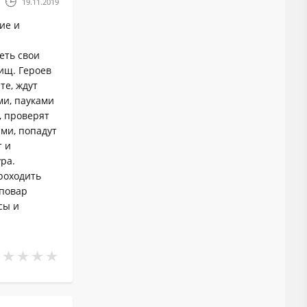
19.11.2019
ие и
еть свои
ищ. Героев
те, ждут
ми, пауками
, проверят
ами, попадут
т и
ра.
роходить
 повар
сы и