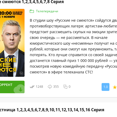
 смеются 1,2,3,4,5,6,7,8 Серия
Телепередачи
В студии шоу «Русские не смеются» сойдутся дв
противоборствующих лагеря: артистам-любит
предстоит рассмешить скупых на эмоции зрител
свою очередь — не рассмеяться. В начале
юмористического шоу «несмеяны» получат на с
рублей, которые они смогут как преумножить, т
потерять. Кто лучше справится со своей задаче
достанется главный приз 1 000 000 рублей — у
посмотрев новую комедийную передачу «Русск
смеются» в эфире телеканала СТС!
ОРРЕНТ
1248
355
0
1.0
тница 1,2,3,4,5,6,7,8,9,10,11,12,13,14,15,16 Серия