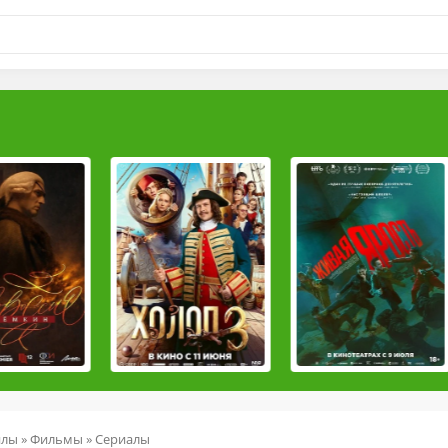
йлы
»
Фильмы
»
Сериалы