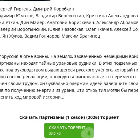
ергей Гиргель, Дмитрий Коробкин
димир Юматов, Владимир Верёвочкин, Кристина Александрова
й Уткин, Дин Майер, Анатолий Борискевич, Александр Абрамов
алерий Воротынский, Юлия Лазовская, Олег Ткачёв, Алексей Со
 Ян Жуков, Вадим Гончаров, Максим Брагинец
елоруссия в огне войны. На землях, захваченных немецкими вой
артизаны находят тайные урановые рудники. В этих подземных
х, под руководством выдающегося русского учёного, который п
Союз после революции, проводятся рискованные эксперименты
чён своим трудом, он буквально одержим идеей завершить сво
я по получению энергии из урана. Эти открытия могли бы пер
енить ход мировой истории...
Скачать Партизаны (1 сезон) (2026) торрент
СКАЧАТЬ ТОРРЕНТ
33.6 KB