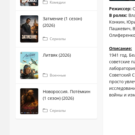
Комедии
Режиссер:
С
В ролях:
Вла
Затмение (1 сезон)
Конкин, Юри
(2026)
Пашкевич, В
Олиференко,
Сериалы
Описание:
Литвяк (2026)
1941 год. Б
советские п
лаборатория
Советский 
Военные
просто увле
исследовани
Новороссия. Потёмкин
войны и изм
(1 сезон) (2026)
Сериалы