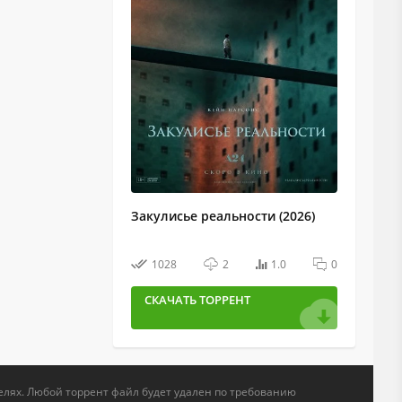
Закулисье реальности (2026)
1028
2
1.0
0
СКАЧАТЬ ТОРРЕНТ
елях. Любой торрент файл будет удален по требованию