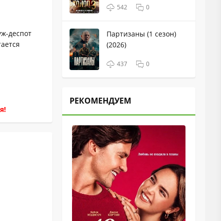
542
0
уж-деспот
Партизаны (1 сезон)
тается
(2026)
437
0
РЕКОМЕНДУЕМ
я!