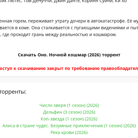
рик Лютес, Том ДеНуччи, Джин Данте, Коринн Суини, Ки Хо
енная горем, переживает утрату дочери в автокатастрофе. Её м
вается в коме. Она сталкивается с пугающими видениями и пы
, где проходит грань между реальностью и кошмаром.
Скачать Оно. Ночной кошмар (2026) торрент
оступ к скачиванию закрыт по требованию правообладател
торренты:
Число зверя (1 сезон) (2026)
Дельфин (3 сезон) (2026)
Коп-звезда (1 сезон) (2026)
Алиса в стране чудес. Безумные приключения (1 сезон) (2026)
Река крови (2026)