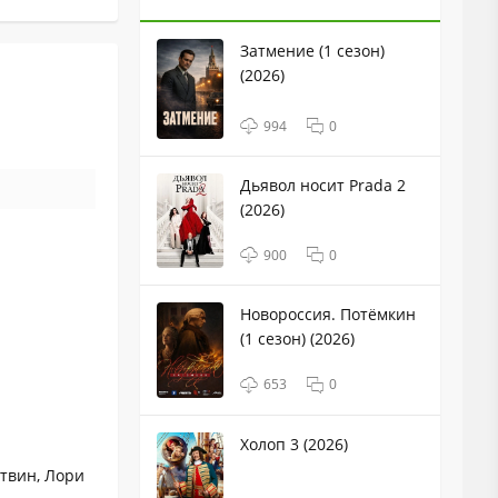
Затмение (1 сезон)
(2026)
994
0
Дьявол носит Prada 2
(2026)
900
0
Новороссия. Потёмкин
(1 сезон) (2026)
653
0
Холоп 3 (2026)
твин, Лори