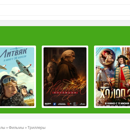
йлы
»
Фильмы
»
Триллеры