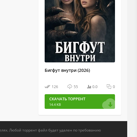
Бигфут внутри (2026)
126
55
0.0
0
СКАЧАТЬ ТОРРЕНТ
14.4 KB
елях. Любой торрент файл будет удален по требованию