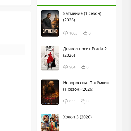
Затмение (1 сезон)
(2026)
1003
0
Дьявол носит Prada 2
(2026)
904
0
Новороссия. Потёмкин
(1 сезон) (2026)
655
0
Холоп 3 (2026)