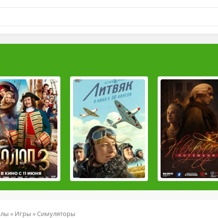
йлы
»
Игры
»
Симуляторы