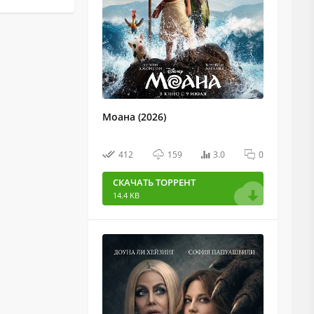
Моана (2026)
412
159
3.0
0
СКАЧАТЬ ТОРРЕНТ
14.4 KB