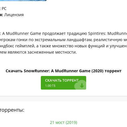
:
PC
я:
Лицензия
: A MudRunner Game продолжает традицию Spintires: MudRunne
 игрокам гонки по экстремальным ландшафтам, реалистичную м
эндбокс геймплей, а также множество новых функций и улучше
ием являются заснеженные местности.
Скачать SnowRunner: A MudRunner Game (2020) торрент
СКАЧАТЬ ТОРРЕНТ
1.00 ГБ
торренты:
21 мост (2019)