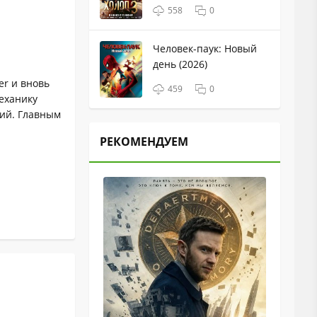
558
0
Человек-паук: Новый
день (2026)
r и вновь
459
0
еханику
ний. Главным
РЕКОМЕНДУЕМ