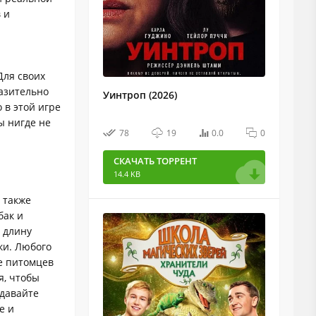
 и
Для своих
азительно
Уинтроп (2026)
 в этой игре
ы нигде не
78
19
0.0
0
СКАЧАТЬ ТОРРЕНТ
14.4 KB
 также
бак и
 длину
ки. Любого
е питомцев
я, чтобы
здавайте
е и