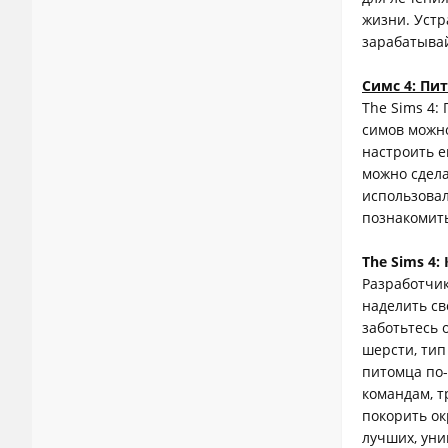
жизни. Устр
зарабатыва
Симс 4: Пи
The Sims 4:
симов можно
настроить е
можно сдела
использовал
познакомить
The Sims 4
Разработчик
наделить св
заботьтесь 
шерсти, тип
питомца по-
командам, т
покорить ок
лучших, уни