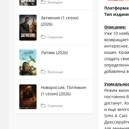
Комедии
Платформа
Тип издани
Затмение (1 сезон)
(2026)
Описание:
Уже 10 нояб
Сериалы
возвращаетс
интереснее.
кошек. Кром
Литвяк (2026)
создать сво
определенно
добавлена в
Военные
Уникальнос
Новороссия. Потёмкин
Режим жизни
(1 сезон) (2026)
постоянно бу
достанут. Х
Сериалы
и еще много
Sims 4: Cat
Дрессируйте
для лечения