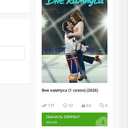
Вне кампуса (1 сезон) (2026)
177
57
0.0
0
СКАЧАТЬ ТОРРЕНТ
50.8 KB