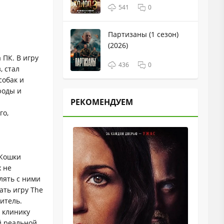
541
0
Партизаны (1 сезон)
(2026)
 ПК. В игру
436
0
, стал
собак и
роды и
РЕКОМЕНДУЕМ
го,
 Кошки
х не
улять с ними
ать игру The
итель.
 клинику
й реальной