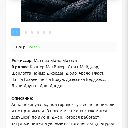
0.0
Жанр:
Ужасы
Режиссер:
Мэттью Майо Маккэй
В ролях:
Коннер МакВикер, Скотт Мейджор,
Шарлотта Чаймс, Джордан Дюло, Авалон Фаст,
Пэтти Главье, Бетси Браун, Джессика Бёрджесс,
Льюи Доусон, Дрю Дродж
Описание:
Анна покинула родной городок, где её не понимали
и не принимали. В новом месте она знакомится с
девушкой по имени Джен, которая работает
татуировщицей и увлекается готической культурой.