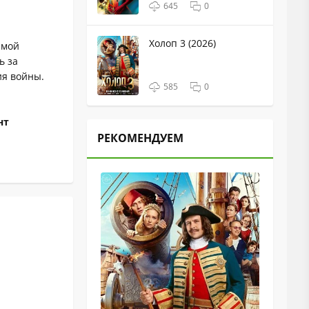
645
0
Холоп 3 (2026)
амой
ь за
ия войны.
585
0
нт
РЕКОМЕНДУЕМ