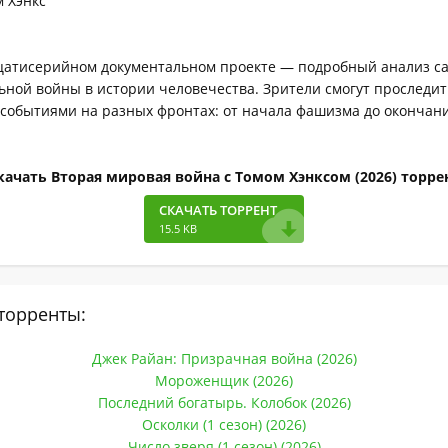
 Хэнкс
дцатисерийном документальном проекте — подробный анализ с
ной войны в истории человечества. Зрители смогут проследит
событиями на разных фронтах: от начала фашизма до окончан
качать Вторая мировая война с Томом Хэнксом (2026) торре
СКАЧАТЬ ТОРРЕНТ
15.5 KB
торренты:
Джек Райан: Призрачная война (2026)
Мороженщик (2026)
Последний богатырь. Колобок (2026)
Осколки (1 сезон) (2026)
Число зверя (1 сезон) (2026)