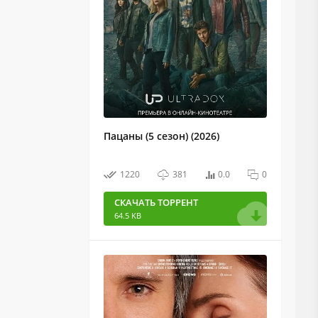
Пацаны (5 сезон) (2026)
1220
381
0.0
0
СКАЧАТЬ ТОРРЕНТ
64.5 KB