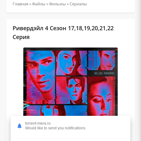
Главная
»
Файлы
»
Фильмы
»
Сериалы
Ривердэйл 4 Сезон 17,18,19,20,21,22
Серия
torrent-mera.ru
Would like to send you notifications