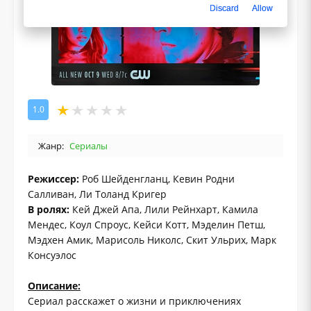
Discard
Allow
1.0
Жанр:
Сериалы
Режиссер:
Роб Шейденгланц, Кевин Родни
Салливан, Ли Толанд Кригер
В ролях:
Кей Джей Апа, Лили Рейнхарт, Камила
Мендес, Коул Спроус, Кейси Котт, Мэделин Петш,
Мэдхен Амик, Марисоль Николс, Скит Ульрих, Марк
Консуэлос
Описание:
Сериал расскажет о жизни и приключениях