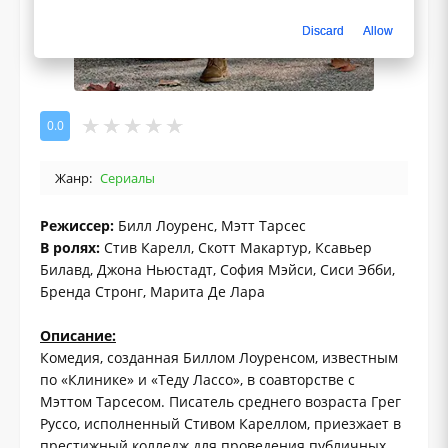
Discard
Allow
0.0
Жанр:
Сериалы
Режиссер:
Билл Лоуренс, Мэтт Тарсес
В ролях:
Стив Карелл, Скотт Макартур, Ксавьер
Билавд, Джона Ньюстадт, София Мэйси, Сиси Эбби,
Бренда Стронг, Марита Де Лара
Описание:
Комедия, созданная Биллом Лоуренсом, известным
по «Клинике» и «Теду Лассо», в соавторстве с
Мэттом Тарсесом. Писатель среднего возраста Грег
Руссо, исполненный Стивом Кареллом, приезжает в
престижный колледж для проведения публичных