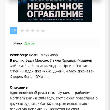
0.0
Жанр:
Драмы
Режиссер:
Колин МакАйвор
В ролях:
Эдди Марсан, Ианна Хардвик, Мишель
Фэйрли, Ева Бертистл, Андреа Ирвин, Патрик
О’Кейн, Пэдди Дженкинс, Джей Би Мур, Джонатан
Харден, Донал О’Хэнлон
Описание:
Вдохновлённый реальным случаем ограбления
Northern Bank в 2004 году, этот сюжет повествует о
двух сотрудниках банка, которые испытывают
взаимную неприязнь. Несмотря на свои