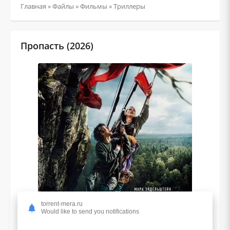
Главная
»
Файлы
»
Фильмы
»
Триллеры
Пропасть (2026)
torrent-mera.ru
Would like to send you notifications