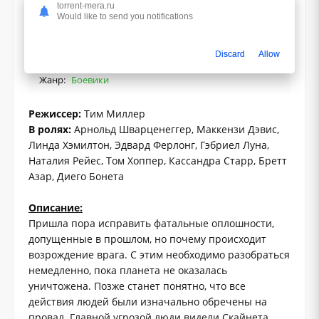
torrent-mera.ru
Would like to send you notifications
1.0
Discard
Allow
Жанр:
Боевики
Режиссер:
Тим Миллер
В ролях:
Арнольд Шварценеггер, Маккензи Дэвис,
Линда Хэмилтон, Эдвард Ферлонг, Гэбриел Луна,
Наталия Рейес, Том Хоппер, Кассандра Старр, Бретт
Азар, Диего Бонета
Описание:
Пришла пора исправить фатальные оплошности,
допущенные в прошлом, но почему происходит
возрождение врага. С этим необходимо разобраться
немедленно, пока планета не оказалась
уничтожена. Позже станет понятно, что все
действия людей были изначально обречены на
провал. Главной угрозой люди видели Скайнета,