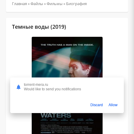
Главная
»
Файлы
»
Фильмы
»
Биография
Темные воды (2019)
torrent-mera.ru
Would like to send you notifications
Discard
Allow