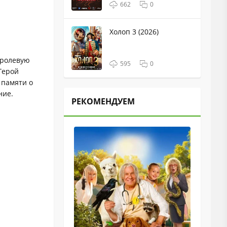
662
0
Холоп 3 (2026)
ю ролевую
595
0
Герой
з памяти о
ние.
РЕКОМЕНДУЕМ