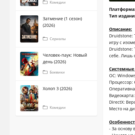
Комедии
Платформа
Тип издани
Затмение (1 сезон)
(2026)
Описание:
Druidstone:
Сериалы
игру с изо
Druidstone: 
Человек-паук: Новый
себе. Лишь 
день (2026)
Системные 
Боевики
ОС: Windows 7
Процессор: 
Холоп 3 (2026)
Оперативна
Видеокарта:
DirectX: Вер
Комедии
Место на ди
Особенност
- За основу