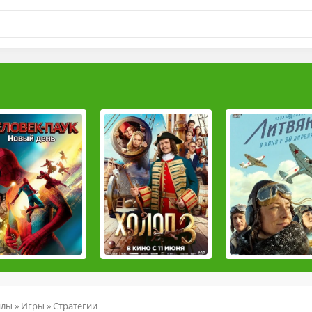
йлы
»
Игры
»
Стратегии