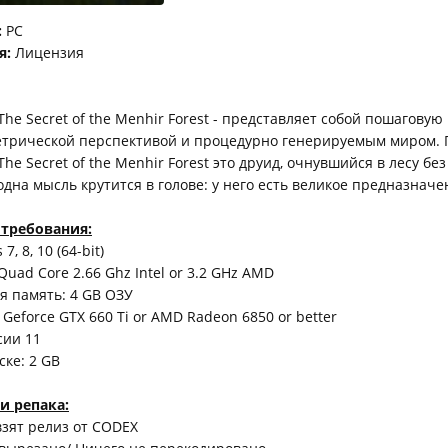
:
PC
я:
Лицензия
 The Secret of the Menhir Forest - представляет собой пошагову
метрической перспективой и процедурно генерируемым миром. 
The Secret of the Menhir Forest это друид, очнувшийся в лесу бе
одна мысль крутится в голове: у него есть великое предназначе
требования:
, 8, 10 (64-bit)
Quad Core 2.66 Ghz Intel or 3.2 GHz AMD
я память: 4 GB ОЗУ
 Geforce GTX 660 Ti or AMD Radeon 6850 or better
сии 11
ске: 2 GB
и репака:
 взят релиз от CODEX