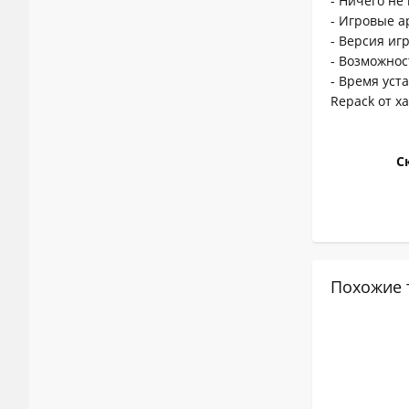
- Ничего не
- Игровые а
- Версия игр
- Возможнос
- Время уст
Repack от x
Ск
Похожие 