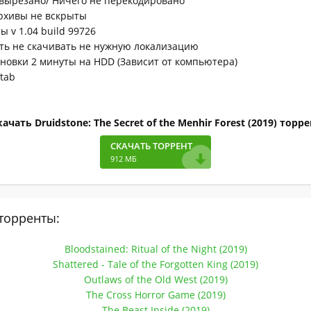
 вырезано/ Ничего не перекодировано
рхивы не вскрыты
ы v 1.04 build 99726
ть не скачивать не нужную локализацию
ановки 2 минуты на HDD (Зависит от компьютера)
atab
ачать Druidstone: The Secret of the Menhir Forest (2019) торр
СКАЧАТЬ ТОРРЕНТ
912 МБ
торренты:
Bloodstained: Ritual of the Night (2019)
Shattered - Tale of the Forgotten King (2019)
Outlaws of the Old West (2019)
The Cross Horror Game (2019)
The Beast Inside (2019)