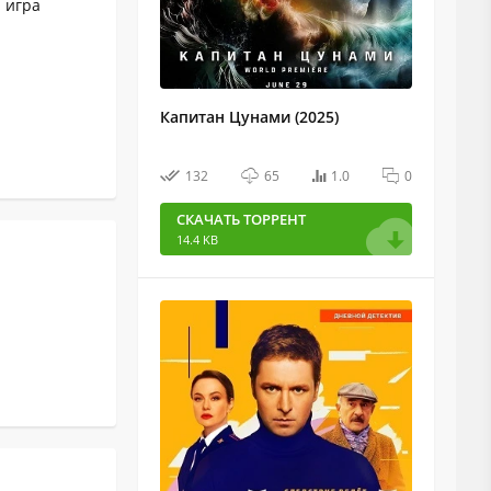
а игра
Капитан Цунами (2025)
132
65
1.0
0
СКАЧАТЬ ТОРРЕНТ
14.4 KB