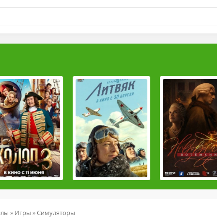
йлы
»
Игры
»
Симуляторы