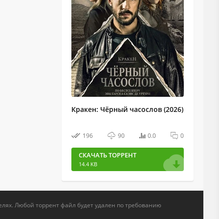
Кракен: Чёрный часослов (2026)
196
90
0.0
0
СКАЧАТЬ ТОРРЕНТ
14.4 KB
елях. Любой торрент файл будет удален по требованию