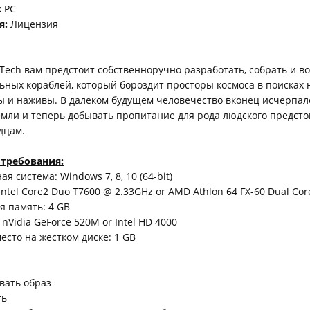
:
PC
я:
Лицензия
aTech вам предстоит собственноручно разработать, собрать и в
ьных кораблей, который бороздит просторы космоса в поисках 
ы и наживы. В далеком будущем человечество вконец исчерпа
мли и теперь добывать пропитание для рода людского предст
дцам.
требования:
 система: Windows 7, 8, 10 (64-bit)
Intel Core2 Duo T7600 @ 2.33GHz or AMD Athlon 64 FX-60 Dual Cor
 память: 4 GB
nVidia GeForce 520M or Intel HD 4000
есто на жестком диске: 1 GB
вать образ
ть