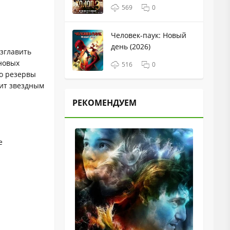
569
0
Человек-паук: Новый
день (2026)
озглавить
новых
516
0
ло резервы
оит звездным
РЕКОМЕНДУЕМ
e