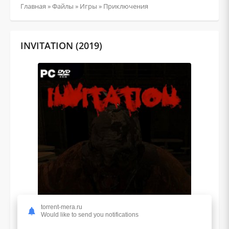
Главная
»
Файлы
»
Игры
»
Приключения
INVITATION (2019)
torrent-mera.ru
Would like to send you notifications