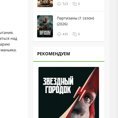
523
0
Партизаны (1 сезон)
(2026)
ытания,
435
0
аться над
аварию
 маньяка.
РЕКОМЕНДУЕМ