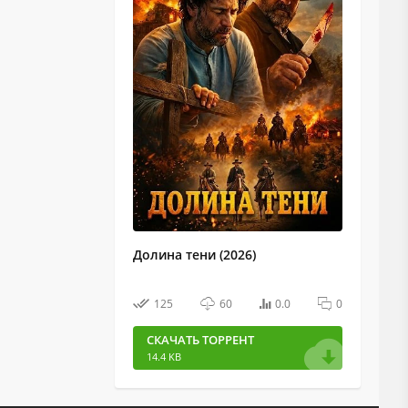
Долина тени (2026)
125
60
0.0
0
СКАЧАТЬ ТОРРЕНТ
14.4 KB