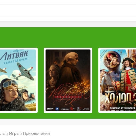
йлы
»
Игры
»
Приключения