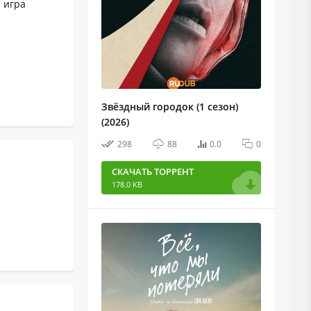
а игра
Звёздный городок (1 сезон)
(2026)
298
88
0.0
0
СКАЧАТЬ ТОРРЕНТ
178.0 KB