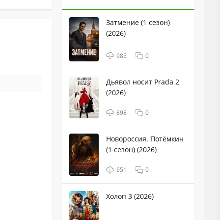
Затмение (1 сезон)
(2026)
985
0
Дьявол носит Prada 2
(2026)
898
0
Новороссия. Потёмкин
(1 сезон) (2026)
651
0
Холоп 3 (2026)