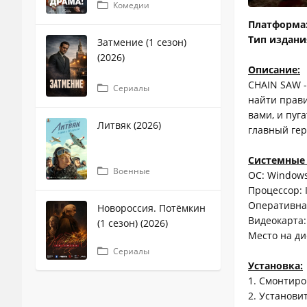
Комедии
Платформа
Тип издани
Затмение (1 сезон)
(2026)
Описание:
CHAIN SAW -
Сериалы
найти прави
вами, и пуг
Литвяк (2026)
главный гер
Системные 
Военные
ОС: Windows 7
Процессор: I
Оперативна
Новороссия. Потёмкин
Видеокарта:
(1 сезон) (2026)
Место на ди
Сериалы
Установка:
1. Смонтиро
2. Установи