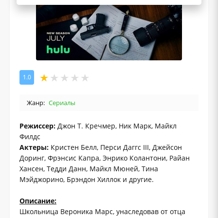
1.0
Жанр:
Сериалы
Режиссер:
Джон Т. Кречмер, Ник Марк, Майкл
Филдс
Актеры:
Кристен Белл, Перси Даггс III, Джейсон
Доринг, Фрэнсис Капра, Энрико Колантони, Райан
Хансен, Тедди Данн, Майкл Мюней, Тина
Мэйджорино, Брэндон Хиллок и другие.
Описание:
Школьница Вероника Марс, унаследовав от отца