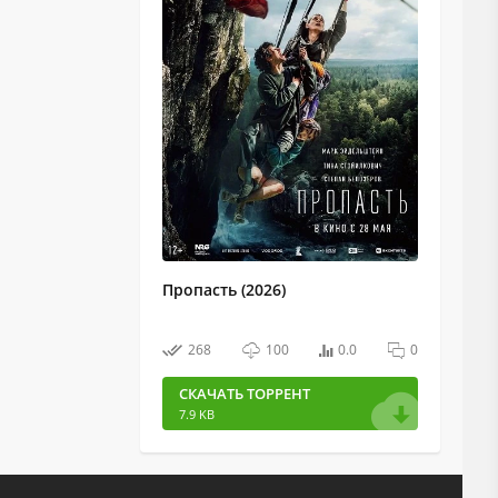
Пропасть (2026)
268
100
0.0
0
СКАЧАТЬ ТОРРЕНТ
7.9 KB