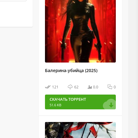
Балерина-убийца (2025)
121
62
0.0
0
СКАЧАТЬ ТОРРЕНТ
51.6 KB