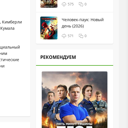
575
0
Человек-паук: Новый
г, Кимберли
день (2026)
 Кумала
571
0
инциальный
вним
РЕКОМЕНДУЕМ
стические
ини