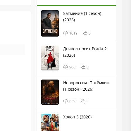
Затмение (1 сезон)
(2026)
1019
0
Дьявол носит Prada 2
(2026)
906
0
Новороссия. Потёмкин
(1 сезон) (2026)
659
0
Холоп 3 (2026)