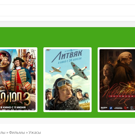
йлы
»
Фильмы
»
Ужасы