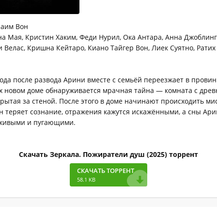
аим Вон
а Мая, Кристин Хаким, Феди Нурил, Ока Антара, Анна Джоблин
и Велас, Кришна Кейтаро, Киано Тайгер Вон, Лиек Суятно, Ратих
года после развода Арини вместе с семьёй переезжает в пров
их новом доме обнаруживается мрачная тайна — комната с дре
крытая за стеной. После этого в доме начинают происходить ми
н теряет сознание, отражения кажутся искажёнными, а сны Ар
 живыми и пугающими.
Скачать Зеркала. Пожиратели душ (2025) торрент
СКАЧАТЬ ТОРРЕНТ
58.1 KB