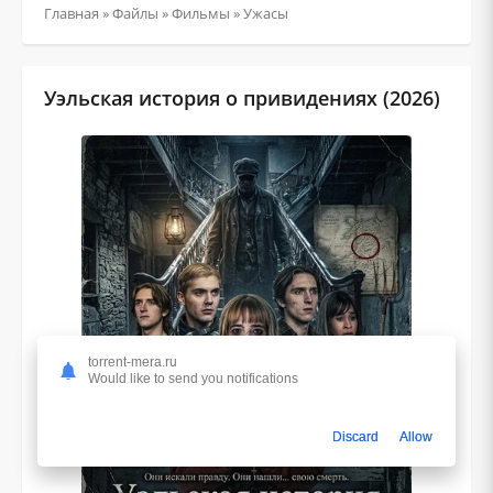
Главная
»
Файлы
»
Фильмы
»
Ужасы
Уэльская история о привидениях (2026)
torrent-mera.ru
Would like to send you notifications
Discard
Allow