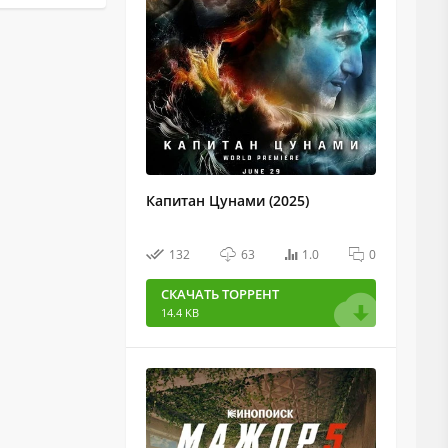
Капитан Цунами (2025)
132
63
1.0
0
СКАЧАТЬ ТОРРЕНТ
14.4 KB