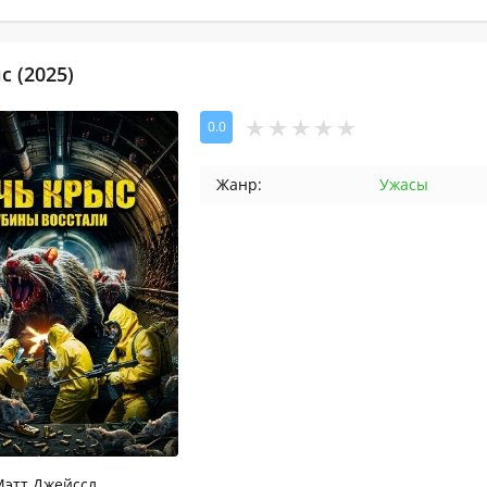
с (2025)
0.0
Жанр:
Ужасы
этт Джейссл