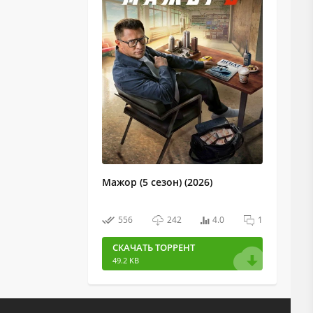
Мажор (5 сезон) (2026)
556
242
4.0
1
СКАЧАТЬ ТОРРЕНТ
49.2 KB