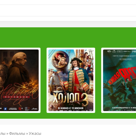
йлы
»
Фильмы
»
Ужасы