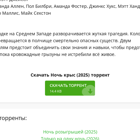
нда Аллен, Пол Билбри, Аманда Фостер, Джинкс Хукс, Мэтт Хан
 Маллис, Майк Секстон
одке на Среднем Западе разворачивается жуткая трагедия. Кол
ревращается в полчище смертельно опасных существ. Двум
лям предстоит объединить свои знания и навыки, чтобы предо
 пока кровожадные грызуны не истребили всё живое.
Скачать Ночь крыс (2025) торрент
СКАЧАТЬ ТОРРЕНТ
14.4 KB
торренты:
Ночь розыгрышей (2025)
Только на одну ночь (2026)