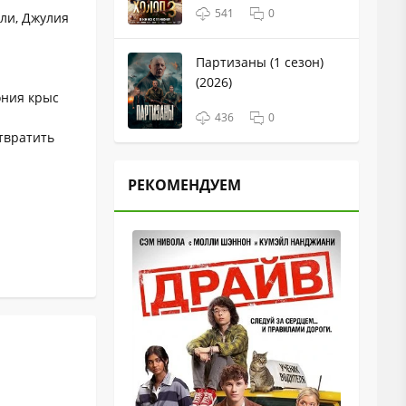
541
0
дли, Джулия
Партизаны (1 сезон)
(2026)
ония крыс
436
0
твратить
РЕКОМЕНДУЕМ