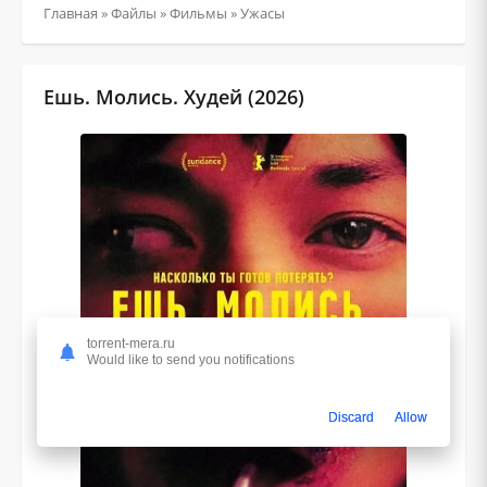
Главная
»
Файлы
»
Фильмы
»
Ужасы
Ешь. Молись. Худей (2026)
torrent-mera.ru
Would like to send you notifications
Discard
Allow