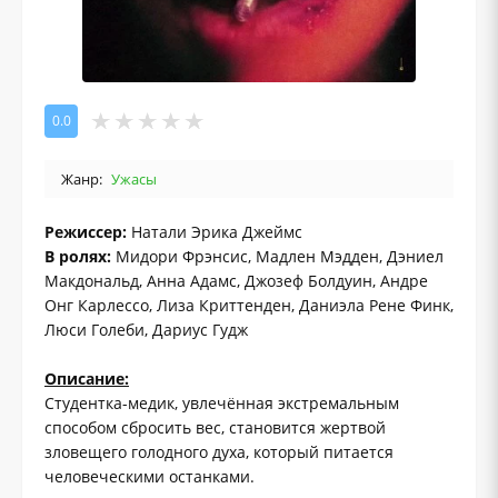
0.0
Жанр:
Ужасы
Режиссер:
Натали Эрика Джеймс
В ролях:
Мидори Фрэнсис, Мадлен Мэдден, Дэниел
Макдональд, Анна Адамс, Джозеф Болдуин, Андре
Онг Карлессо, Лиза Криттенден, Даниэла Рене Финк,
Люси Голеби, Дариус Гудж
Описание:
Студентка-медик, увлечённая экстремальным
способом сбросить вес, становится жертвой
зловещего голодного духа, который питается
человеческими останками.