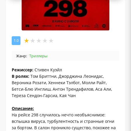
1.0
Жанр:
Триллеры
Режиссер:
Стивен Куэйл
В ролях:
Том Бриттни, Джорджина Леонидас,
Вероника Розати, Хеннеки Тэлбот, Молли Райт,
Бетси-Блю Инглиш, Антон Трендафилов, Аса Али,
Тереза ​​Сендон-Гарсиа, Кая Чан
Описание:
На рейсе 298 случилось нечто необъяснимое:
вспышка вируса, турбулентность и странные огни
за бортом. В салон проникло существо, похожее на