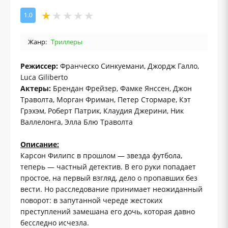
1.0
Жанр:
Триллеры
Режиссер:
Франческо Синкуемани, Джордж Галло,
Luca Giliberto
Актеры:
Брендан Фрейзер, Фамке Янссен, Джон
Траволта, Морган Фриман, Петер Стормаре, Кэт
Грэхэм, Роберт Патрик, Клаудия Джерини, Ник
Валлелонга, Элла Блю Траволта
Описание:
Карсон Филипс в прошлом — звезда футбола,
теперь — частный детектив. В его руки попадает
простое, на первый взгляд, дело о пропавших без
вести. Но расследование принимает неожиданный
поворот: в запутанной череде жестоких
преступлений замешана его дочь, которая давно
бесследно исчезла.