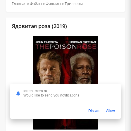
Главная
»
Файлы
»
Фильмы
»
Триллеры
Ядовитая роза (2019)
torrent-mera.ru
Would like to send you notifications
Discard
Allow