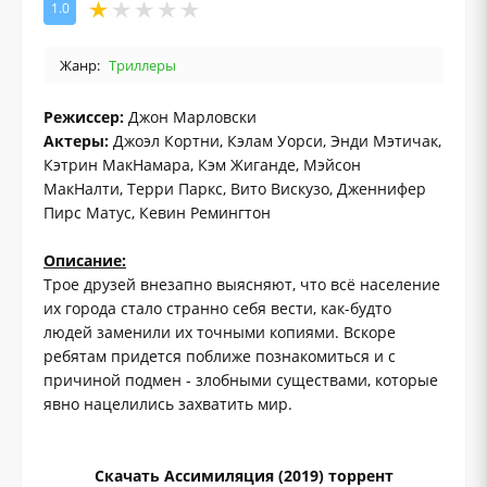
1.0
Жанр:
Триллеры
Режиссер:
Джон Марловски
Актеры:
Джоэл Кортни, Кэлам Уорси, Энди Мэтичак,
Кэтрин МакНамара, Кэм Жиганде, Мэйсон
МакНалти, Терри Паркс, Вито Вискузо, Дженнифер
Пирс Матус, Кевин Ремингтон
Описание:
Трое друзей внезапно выясняют, что всё население
их города стало странно себя вести, как-будто
людей заменили их точными копиями. Вскоре
ребятам придется поближе познакомиться и с
причиной подмен - злобными существами, которые
явно нацелились захватить мир.
Скачать Ассимиляция (2019) торрент