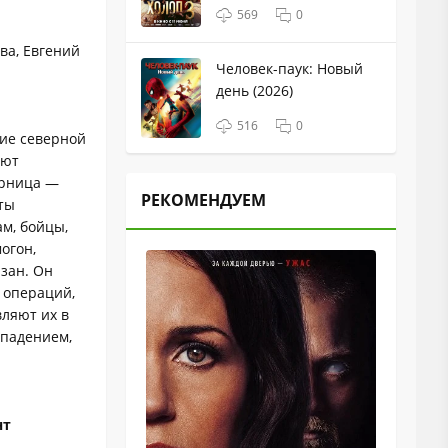
569
0
ва, Евгений
Человек-паук: Новый
день (2026)
516
0
ние северной
ают
арница —
РЕКОМЕНДУЕМ
ты
м, бойцы,
огон,
зан. Он
 операций,
вляют их в
ападением,
нт