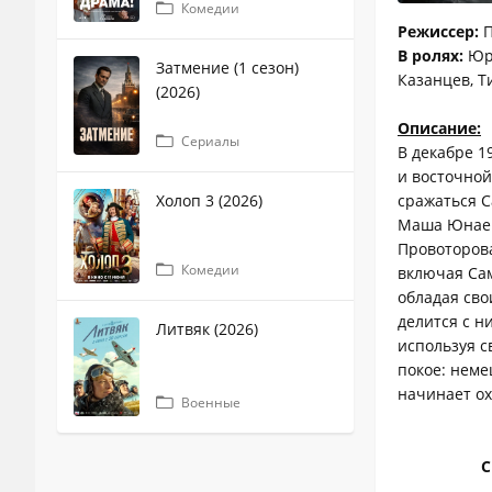
Комедии
Режиссер:
П
В ролях:
Юри
Затмение (1 сезон)
Казанцев, Т
(2026)
Описание:
Сериалы
В декабре 1
и восточной
Холоп 3 (2026)
сражаться С
Маша Юнаев
Провоторова
Комедии
включая Сам
обладая сво
делится с н
Литвяк (2026)
используя с
покое: неме
начинает ох
Военные
С