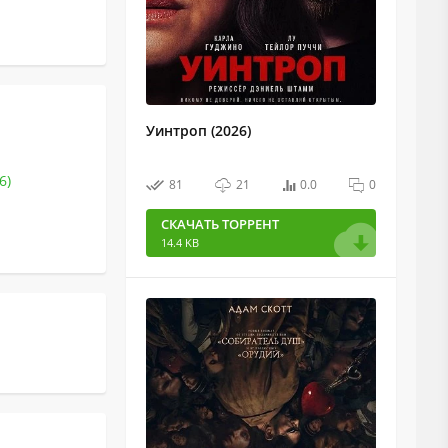
Уинтроп (2026)
6)
81
21
0.0
0
СКАЧАТЬ ТОРРЕНТ
14.4 KB