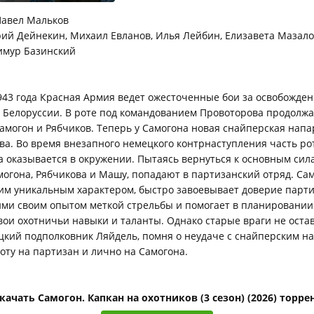
авел Мальков
й Дейнекин, Михаил Евланов, Илья Лейбин, Елизавета Мазало
имур Базинский
943 года Красная Армия ведет ожесточенные бои за освобожде
 Белоруссии. В роте под командованием Провоторова продолж
амогон и Рябчиков. Теперь у Самогона новая снайперская нап
а. Во время внезапного немецкого контрнаступления часть ро
 оказывается в окружении. Пытаясь вернуться к основным сила
огона, Рябчикова и Машу, попадают в партизанский отряд. Сам
им уникальным характером, быстро завоевывает доверие парти
ими своим опытом меткой стрельбы и помогает в планировании
вои охотничьи навыки и таланты. Однако старые враги не оста
цкий подполковник Ляйдель, помня о неудаче с снайперским н
оту на партизан и лично на Самогона.
качать Самогон. Капкан на охотников (3 сезон) (2026) торре