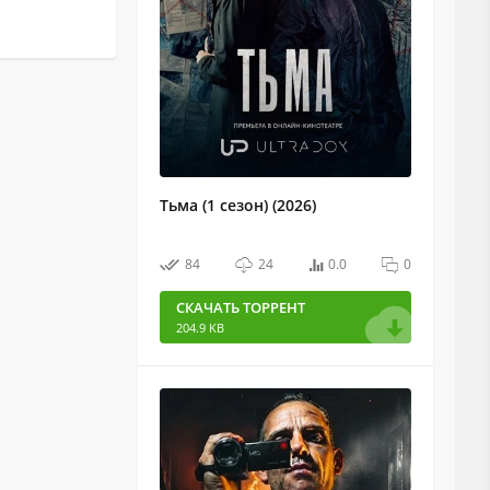
Тьма (1 сезон) (2026)
84
24
0.0
0
СКАЧАТЬ ТОРРЕНТ
204.9 KB