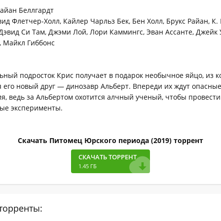
айан Беллгардт
ид Флетчер-Холл, Кайлер Чарльз Бек, Бен Холл, Брукс Райан, К.
Дэвид Си Там, Джэми Лой, Лори Каммингс, Эван Ассанте, Джейк
, Майкл Гиббонс
ный подросток Крис получает в подарок необычное яйцо, из к
 его новый друг — динозавр Альберт. Впереди их ждут опасны
, ведь за Альбертом охотится алчный ученый, чтобы провести
ные эксперименты.
Скачать Питомец Юрского периода (2019) торрент
СКАЧАТЬ ТОРРЕНТ
1.45 ГБ
торренты: