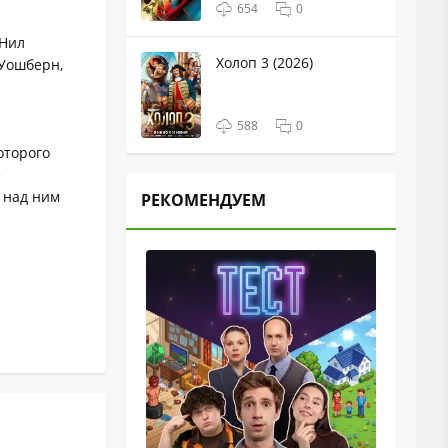
654
0
 Нил
Холоп 3 (2026)
 Уошберн,
588
0
оторого
е
 над ним
РЕКОМЕНДУЕМ