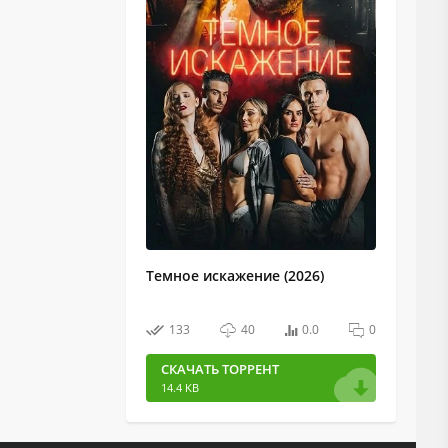
Темное искажение (2026)
133
40
0.0
0
СКАЧАТЬ ТОРРЕНТ
14.4 KB