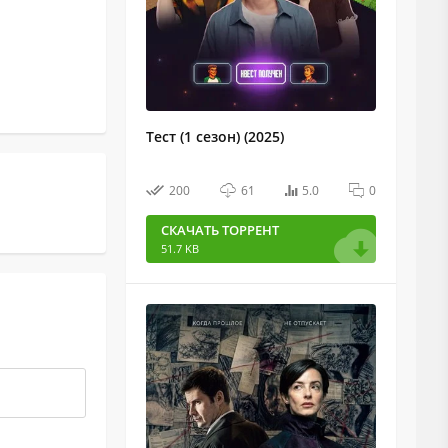
Тест (1 сезон) (2025)
200
61
5.0
0
СКАЧАТЬ ТОРРЕНТ
51.7 KB