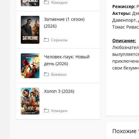
Комедии
Режиссер:
Р
Актеры:
Дэв
Затмение (1 сезон)
Давенпорт, 
(2026)
Томас Ривас
Сериалы
Описание:
Любознатель
вылупляется
Человек-паук: Новый
приключения
день (2026)
свои безум
Боевики
Холоп 3 (2026)
Комедии
Похожие 