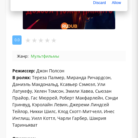
Discard
Allow
0.0
Жанр:
Мультфильмы
Режиссер:
Джон Полсон
В ролях:
Тереза ​​Палмер, Миранда Ричардсон,
Даниэль Макдональд, Ксавьер Сэмюэл, Ули
Латукефу, Хелен Томсон, Эмили Хавеа, Сьюзан
Прайор, Гас Мюррей, Роберт Макфарлейн, Сэнди
Гринвуд, Кэролайн Левин, Джереми Линдсей
Тейлор, Никки Шилс, Клод Скотт-Митчелл, Инес
Инглиш, Уилл Коттл, Чарли Гарбер, Шакрия
Тариньяват