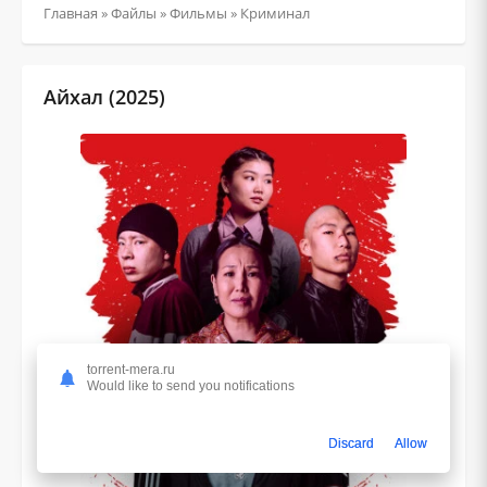
Главная
»
Файлы
»
Фильмы
»
Криминал
Айхал (2025)
torrent-mera.ru
Would like to send you notifications
Discard
Allow