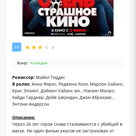
3.0
Жанр:
Комедии
Режиссер:
Майкл Тиддес
В ролях:
Анна Фэрис, Реджина Холл, Марлон Уайанс,
Крис Эллиот, Дэймон Уайанс мл., Локлин Манро,
Хайди Гарднер, Дейв Шеридан, Джон Абрахамс,
Энтони Андерсон
Описание:
Через 26 лет герои снова сталкиваются с убийцей в
маске. Ни один фильм ужасов не застрахован от