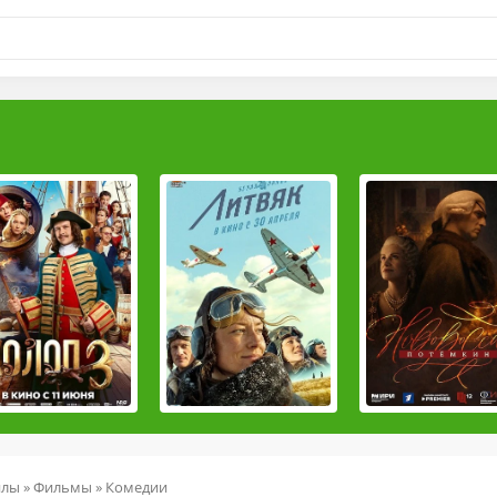
йлы
»
Фильмы
»
Комедии