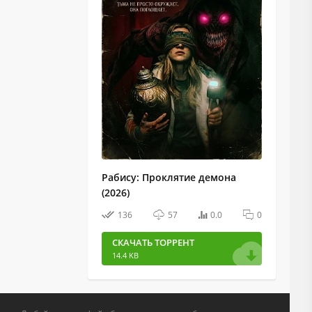
Рабису: Проклятие демона
(2026)
136
57
0.0
0
СКАЧАТЬ ТОРРЕНТ
14.4 KB