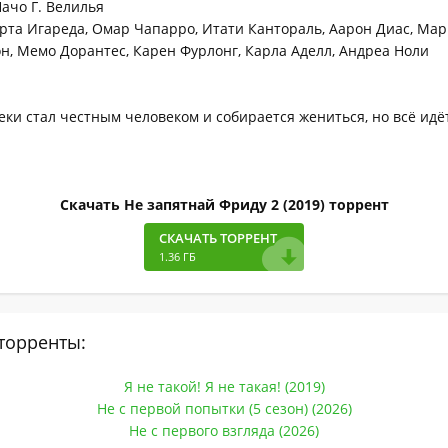
ачо Г. Велилья
та Игареда, Омар Чапарро, Итати Кантораль, Аарон Диас, Ма
н, Мемо Дорантес, Карен Фурлонг, Карла Аделл, Андреа Ноли
еки стал честным человеком и собирается жениться, но всё идё
Скачать Не запятнай Фриду 2 (2019) торрент
СКАЧАТЬ ТОРРЕНТ
1.36 ГБ
торренты:
Я не такой! Я не такая! (2019)
Не с первой попытки (5 сезон) (2026)
Не с первого взгляда (2026)