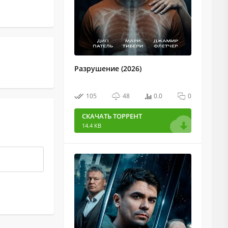
Разрушение (2026)
105
48
0.0
0
СКАЧАТЬ ТОРРЕНТ
14.4 KB