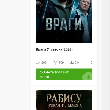
Враги (1 сезон) (2026)
299
109
0.0
0
СКАЧАТЬ ТОРРЕНТ
78.4 KB