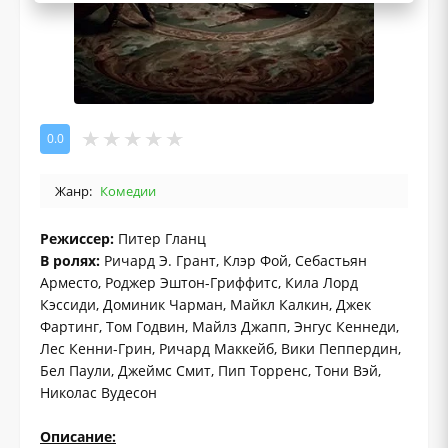
0.0
Жанр:
Комедии
Режиссер:
Питер Гланц
В ролях:
Ричард Э. Грант, Клэр Фой, Себастьян
Арместо, Роджер Эштон-Гриффитс, Кила Лорд
Кэссиди, Доминик Чарман, Майкл Калкин, Джек
Фартинг, Том Годвин, Майлз Джапп, Энгус Кеннеди,
Лес Кенни-Грин, Ричард Маккейб, Вики Пеппердин,
Бел Паули, Джеймс Смит, Пип Торренс, Тони Вэй,
Николас Вудесон
Описание: