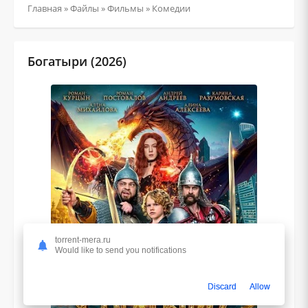
Главная
»
Файлы
»
Фильмы
»
Комедии
Богатыри (2026)
torrent-mera.ru
Would like to send you notifications
Discard
Allow