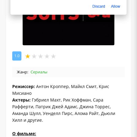
Discard
Allow
1.0
Жанр:
Сериалы
Режиссер:
Антон Кроппер, Майкл Смит, Крис
Мисиано
Актеры:
Гэбриел Махт, Рик Хоффман, Сара
Рафферти, Патрик Джей Адамс, Джина Торрес,
Аманда Шулл, Уенделл Пирс, Алома Райт, Дьюли
Хилл и другие.
О фильме: