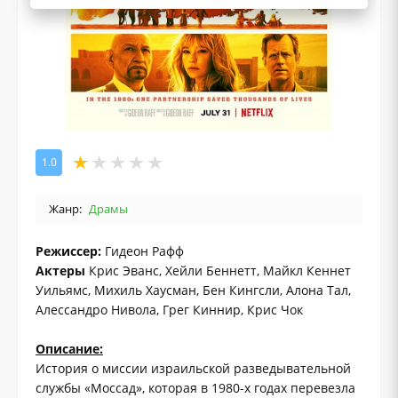
1.0
Жанр:
Драмы
Режиссер:
Гидеон Рафф
Актеры
Крис Эванс, Хейли Беннетт, Майкл Кеннет
Уильямс, Михиль Хаусман, Бен Кингсли, Алона Тал,
Алессандро Нивола, Грег Киннир, Крис Чок
Описание:
История о миссии израильской разведывательной
службы «Моссад», которая в 1980-х годах перевезла