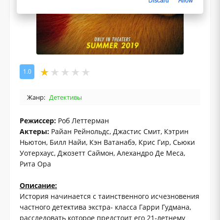
Discard
Allow
1.0
Жанр:
Детективы
Режиссер:
Роб Леттерман
Актеры:
Райан Рейнольдс, Джастис Смит, Кэтрин
Ньютон, Билл Найи, Кэн Ватанабэ, Крис Гир, Сьюки
Уотерхаус, Джозетт Саймон, Алехандро Де Меса,
Рита Ора
Описание:
История начинается с таинственного исчезновения
частного детектива экстра- класса Гарри Гудмана,
расследовать которое предстоит его 21-летнему