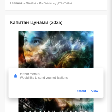
Главная
»
Файлы
»
Фильмы
»
Детективы
Капитан Цунами (2025)
torrent-mera.ru
Would like to send you notifications
Discard
Allow