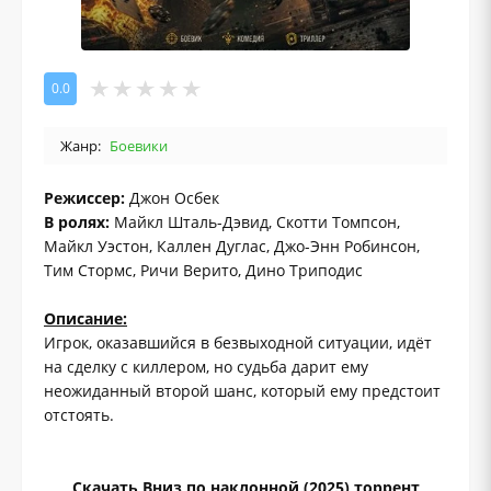
0.0
Жанр:
Боевики
Режиссер:
Джон Осбек
В ролях:
Майкл Шталь-Дэвид, Скотти Томпсон,
Майкл Уэстон, Каллен Дуглас, Джо-Энн Робинсон,
Тим Стормс, Ричи Верито, Дино Триподис
Описание:
Игрок, оказавшийся в безвыходной ситуации, идёт
на сделку с киллером, но судьба дарит ему
неожиданный второй шанс, который ему предстоит
отстоять.
Скачать Вниз по наклонной (2025) торрент