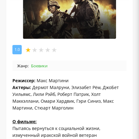
1.0
Жанр:
Боевики
Режиссер:
Макс Мартини
Актеры:
Дермот Малруни, Элизабет Рём, ДжоБет
Уильямс, Лили Рэйб, Роберт Патрик, Холт
Маккэллани, Омари Хардвик, Гэри Синиз, Макс
Мартини, Стюарт Марголин
О фильме:
Пытаясь вернуться к социальной жизни,
измученный иракской войной ветеран