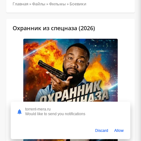
Главная
»
Файлы
»
Фильмы
»
Боевики
Охранник из спецназа (2026)
torrent-mera.ru
Would like to send you notifications
Discard
Allow