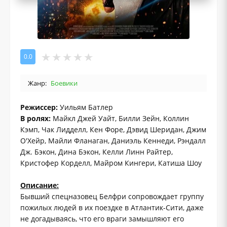
0.0
Жанр:
Боевики
Режиссер:
Уильям Батлер
В ролях:
Майкл Джей Уайт, Билли Зейн, Коллин
Кэмп, Чак Лидделл, Кен Форе, Дэвид Шеридан, Джим
О'Хейр, Майли Фланаган, Даниэль Кеннеди, Рэндалл
Дж. Бэкон, Дина Бэкон, Келли Линн Райтер,
Кристофер Корделл, Майром Кингери, Катиша Шоу
Описание:
Бывший спецназовец Белфри сопровождает группу
пожилых людей в их поездке в Атлантик-Сити, даже
не догадываясь, что его враги замышляют его