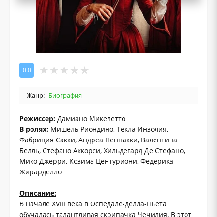
0.0
Жанр:
Биография
Режиссер:
Дамиано Микелетто
В ролях:
Мишель Риондино, Текла Инзолия,
Фабриция Сакки, Андреа Пеннакки, Валентина
Белль, Стефано Аккорси, Хильдегард Де Стефано,
Мико Джерри, Козима Центуриони, Федерика
Жирарделло
Описание:
В начале XVIII века в Оспедале-делла-Пьета
обучалась талантливая скрипачка Чечилия. В этот