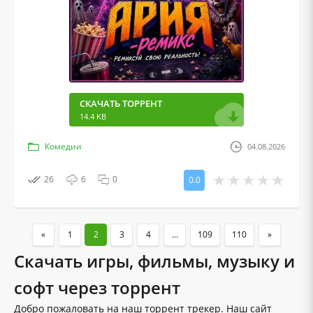
СКАЧАТЬ ТОРРЕНТ
14.4 KB
Комедии
04.08.2026
26
6
0
0.0
«
1
2
3
4
...
109
110
»
Скачать игры, фильмы, музыку и
софт через торрент
Добро пожаловать на наш торрент трекер. Наш сайт