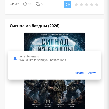
47
12
0
0.0
Cигнал из бездны (2026)
torrent-mera.ru
Would like to send you notifications
Discard
Allow